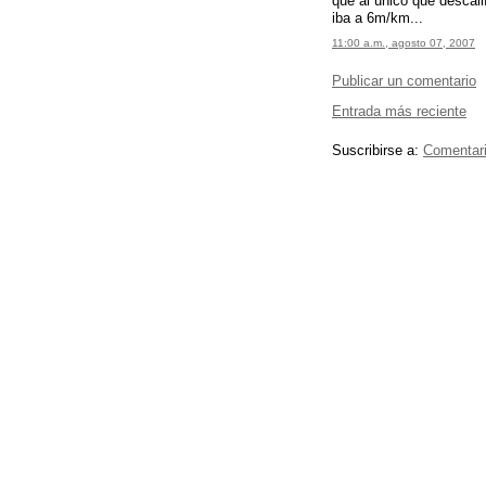
que al unico que descali
iba a 6m/km...
11:00 a.m., agosto 07, 2007
Publicar un comentario
Entrada más reciente
Suscribirse a:
Comentari