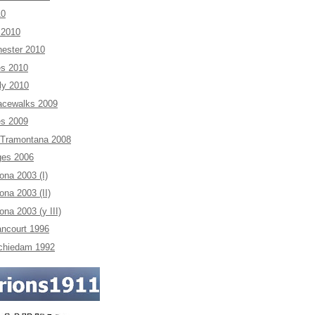
10
 2010
hester 2010
es 2010
ly 2010
acewalks 2009
es 2009
a Tramontana 2008
ges 2006
ona 2003 (I)
ona 2003 (II)
na 2003 (y III)
ncourt 1996
Schiedam 1992