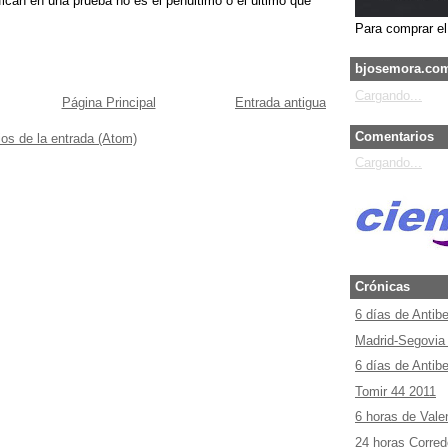
fican en una prueba no es el penultimo o el ultimo que
Para comprar el 
bjosemora.co
Cargando...
Página Principal
Entrada antigua
Comentarios
os de la entrada (Atom)
Cargando...
Crónicas
6 días de Antib
Madrid-Segovia
6 días de Antib
Tomir 44 2011
6 horas de Vale
24 horas Corred