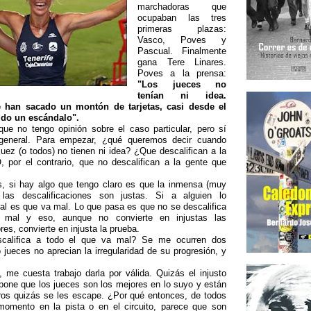
marchadoras que
ocupaban las tres
primeras plazas:
Vasco, Poves y
Pascual. Finalmente
gana Tere Linares.
Poves a la prensa:
"Los jueces no
tenían ni idea.
e han sacado un montón de tarjetas, casi desde el
ido un escándalo".
que no tengo opinión sobre el caso particular, pero sí
general. Para empezar, ¿qué queremos decir cuando
juez (o todos) no tienen ni idea? ¿Que descalifican a la
 por el contrario, que no descalifican a la gente que
, si hay algo que tengo claro es que la inmensa (muy
las descalificaciones son justas. Si a alguien lo
val es que va mal. Lo que pasa es que no se descalifica
mal y eso, aunque no convierte en injustas las
res, convierte en injusta la prueba.
califica a todo el que va mal? Se me ocurren dos
 jueces no aprecian la irregularidad de su progresión, y
, me cuesta trabajo darla por válida. Quizás el injusto
pone que los jueces son los mejores en lo suyo y están
tros quizás se les escape. ¿Por qué entonces, de todos
omento en la pista o en el circuito, parece que son