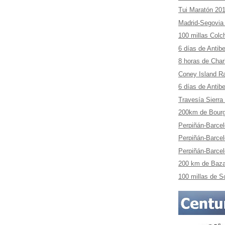
Tui Maratón 20
Madrid-Segovia
100 millas Colc
6 días de Antib
8 horas de Char
Coney Island R
6 días de Antib
Travesía Sierr
200km de Bour
Perpiñán-Barcel
Perpiñán-Barcel
Perpiñán-Barcelo
200 km de Baza
100 millas de 