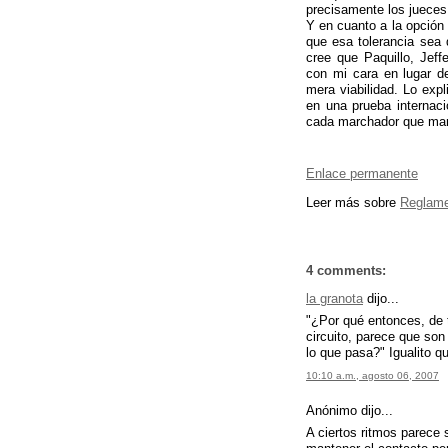
precisamente los jueces
Y en cuanto a la opción 
que esa tolerancia sea 
cree que Paquillo, Jef
con mi cara en lugar d
mera viabilidad. Lo exp
en una prueba internaci
cada marchador que mar
Enlace permanente
Leer más sobre
Reglam
4 comments:
la granota
dijo...
"¿Por qué entonces, de 
circuito, parece que so
lo que pasa?" Igualito q
10:10 a.m., agosto 06, 2007
Anónimo dijo...
A ciertos ritmos parece