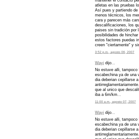
mantener el contacto pe
atletas en las pruebas l
Así pues y partiendo de
menos técnicos, los men
cara y parecen más cans
descalificaciones, los q
paises sin tradición por
posibilidades de hinchar
estos factores puedas in
creen "ciertamente" y si
3:52 p.m., agosto 06, 2007
Wayi
dijo...
No estuve alli, tampoco 
escabechina ya de una v
dia deberian cepillarse 
antirreglamentariamente.
que al unico que descali
iba a 6m/km...
11:00 a.m., agosto 07, 2007
Wayi
dijo...
No estuve alli, tampoco 
escabechina ya de una v
dia deberian cepillarse 
antirreglamentariamente.