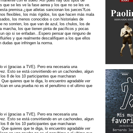
rmanente con el suelo. Así pues hay dos tipos de
os que se les ve la fase aerea y los que no se les ve.
 esta premisa ¿que atletas sancionan los jueces?Los
os flexibles, los más rígidos, los que hacen más mala
ados, los menos conocidos o con historiales de
ue no sonrien, los que van de azul, los chulos, los de
 la marcha, los que tienen pinta de pacíficos y pocas
 un ojo si se enfadan...Espero pensar que ninguno de
fluirles y que realmente descalifiquen a los que ellos
n dudas que infringen la norma.
lo vi (gracias a TVE). Pero era necesaria una
ez. Esto se está convirtiendo en un cachondeo, algun
a los 8 de los 10 participantes que marcharan
 Que quieres que te diga, lo encuentro agradable ver
fican en una prueba no es el penultimo o el ultimo que
lo vi (gracias a TVE). Pero era necesaria una
ez. Esto se está convirtiendo en un cachondeo, algun
a los 8 de los 10 participantes que marcharan
 Que quieres que te diga, lo encuentro agradable ver