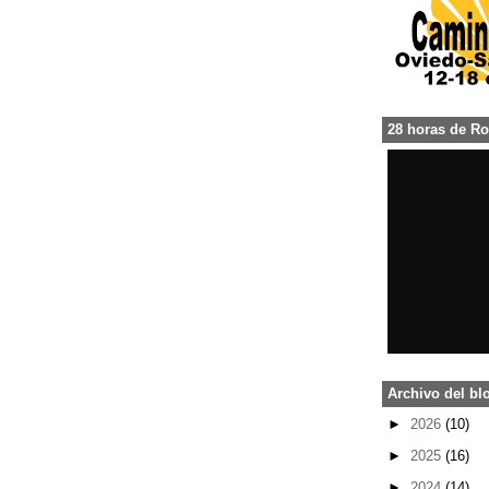
28 horas de Ro
Archivo del bl
►
2026
(
10
)
►
2025
(
16
)
►
2024
(
14
)