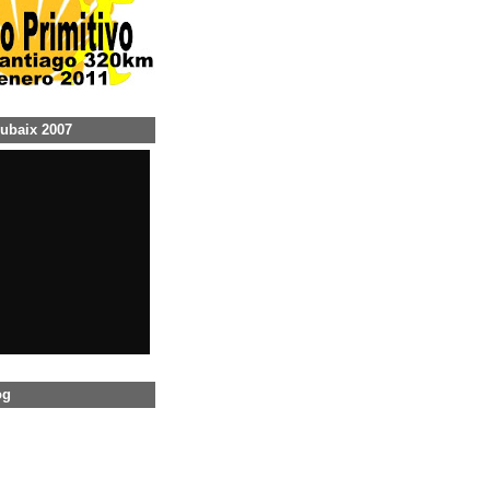
ubaix 2007
og